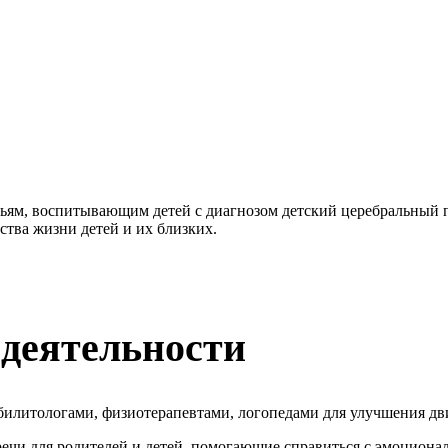
мьям, воспитывающим детей с диагнозом детский церебральный
ства жизни детей и их близких.
деятельности
абилитологами, физиотерапевтами, логопедами для улучшения д
речи для родителей и детей, помогающие справиться с эмоциона