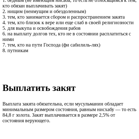
1. бедным (не имеющим нисаба, то есть не относящимся к тем,
кто обязан выплачивать закят)
2. нищим (неимущим и обездоленным)
3. тем, кто занимается сбором и распространением закята
4. тем, кто близок к вере или еще слаб в своей религиозности
5. для выкупа и освобождения рабов
6. на выплату долгов тех, кто не в состоянии расплатиться с
ними
7. тем, кто на пути Господа (фи сабилиль-лях)
8. путникам
Выплатить закят
Выплата закята обязательна, если мусульманин обладает
минимальным размером состояния, равным нисхабу — то есть
84,8 г золота. Закят выплачивается в размере 2,5% от
состояния верующего.